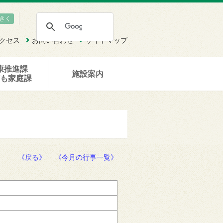
きく
クセス
お問い合わせ
サイトマップ
康推進課
施設案内
ども家庭課
《戻る》
《今月の行事一覧》