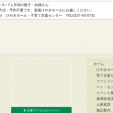
：0～7ヵ月頃の親
子・妊婦さん
方法：予約不要です。直接けやきホールにお越しください。
：けやきホール・子育て支援センター TEL0237-43-0731
ホーム
けやきホ
育て支援
ファミリ
ート・セ
イベント
健康推進
も家庭課
施設案内
交通アクセスのページへ