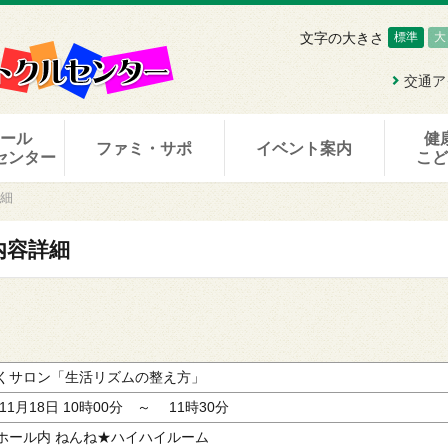
文字の大きさ
標準
大
交通ア
ホール
健
ファミ・サポ
イベント案内
センター
こ
詳細
内容詳細
くサロン「生活リズムの整え方」
月11月18日 10時00分 ～ 11時30分
ホール内 ねんね★ハイハイルーム